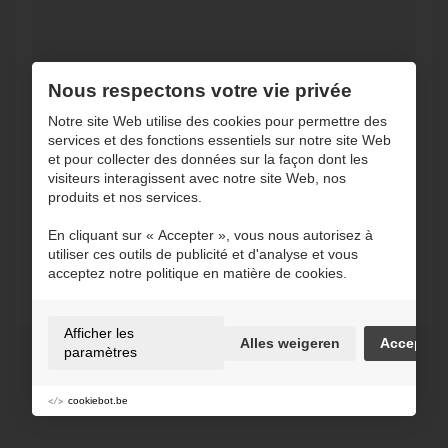
Nous respectons votre vie privée
Notre site Web utilise des cookies pour permettre des
Ik geef de toestemming om mijn gegevens
services et des fonctions essentiels sur notre site Web
te bewaren en verwerken zoals aangegeven
et pour collecter des données sur la façon dont les
in onze
privacy statement
. *
visiteurs interagissent avec notre site Web, nos
produits et nos services.
En cliquant sur « Accepter », vous nous autorisez à
utiliser ces outils de publicité et d'analyse et vous
Envoyer
acceptez notre politique en matière de cookies.
Afficher les
Alles weigeren
Accepter
paramètres
cookiebot.be